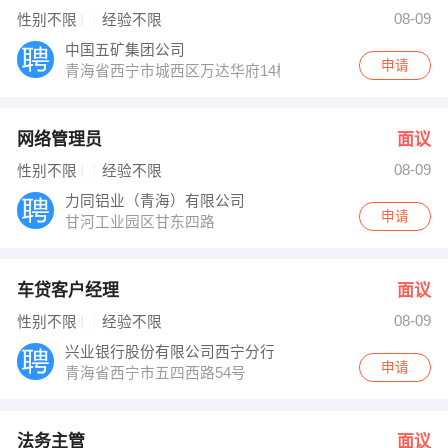
李功九 发布 [办公室主任 ] 招聘信息
08-09
性别不限
经验不限
【兴业银行股份有限公司西宁分行 】 强势入驻
中国五矿集团公司
申请
青海省西宁市城西区万达华府14楼五矿盐湖人力资源部
网络管理员
面议
08-09
性别不限
经验不限
力同铝业（青海）有限公司
申请
甘河工业园区甘东四路
车贷客户经理
面议
08-09
性别不限
经验不限
兴业银行股份有限公司西宁分行
申请
青海省西宁市五四西路54号
法务主管
面议