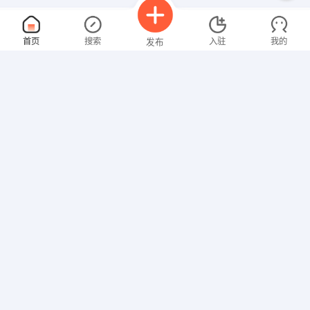
行政文员
面议
首页
搜索
入驻
我的
发布
08-09
性别不限
经验不限
青海国泰盐湖资源股份有限公司
申请
青海海东工业园区民和工业园
天车工
面议
招聘信息
求职简历
08-09
性别不限
经验不限
青海鲁丰新型材料有限公司
申请
青海省西宁市经济开发区甘河工业园区甘东五路1号
会计
面议
08-09
性别不限
经验不限
青海天桥实业集团有限公司
申请
青海西宁海湖新区万达1号12层