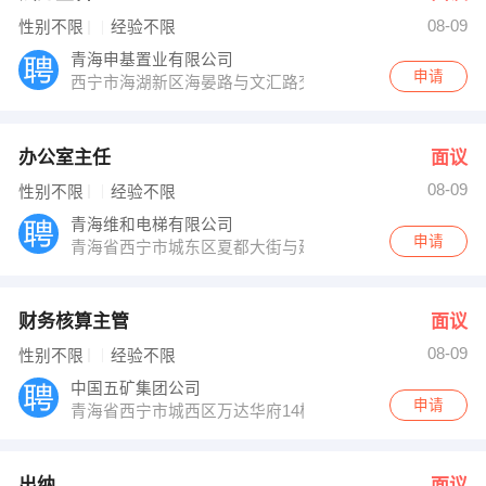
08-09
性别不限
经验不限
青海申基置业有限公司
申请
西宁市海湖新区海晏路与文汇路交汇处（大剧院北侧）
办公室主任
面议
08-09
性别不限
经验不限
青海维和电梯有限公司
申请
青海省西宁市城东区夏都大街与建国南路交汇处新千国际广
财务核算主管
面议
08-09
性别不限
经验不限
中国五矿集团公司
申请
青海省西宁市城西区万达华府14楼五矿盐湖人力资源部
出纳
面议